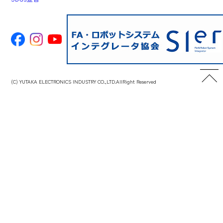
共同利用者に対して適正な指導・監督・管理に
努めます。
5. 法令等の順守について
当社は、個人情報の取扱いに関する法令、条
例、国が定める指針およびその他の規範を遵守
(C) YUTAKA ELECTRONICS INDUSTRY CO.,LTD.AllRight Reserved
します。
6. 個人情報の開示・訂正・利用停止等と苦情・
相談の対応について
当社が保有する個人情報について、開示、訂
正、利用停止等、または苦情・相談対応等をお
求めになる場合には、ご本人またはご本人の正
当な代理人であることを確認の上で誠実に対応
致します。
2022年 4月 1日