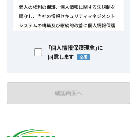
個人の権利の保護、個人情報に関する法規制を
順守し、当社の情報セキュリティマネジメント
システムの構築及び継続的改善に個人情報保護
を含めて全社を挙げて取り組みます。
「個人情報保護理念」に
1. 個人情報の取得について
同意します
必須
当社は、個人情報を適法かつ公正な手段により
取得致します。
2. 個人情報の利用について
当社は、個人情報の利用目的を明確にし、利用
確認画面へ
目的の達成に必要な範囲内で取扱います。
3. 個人情報の第三者への開示・提供について
当社は、以下の場合を除き、ご本人の同意を得
ずに第三者に個人情報を開示・提供することは