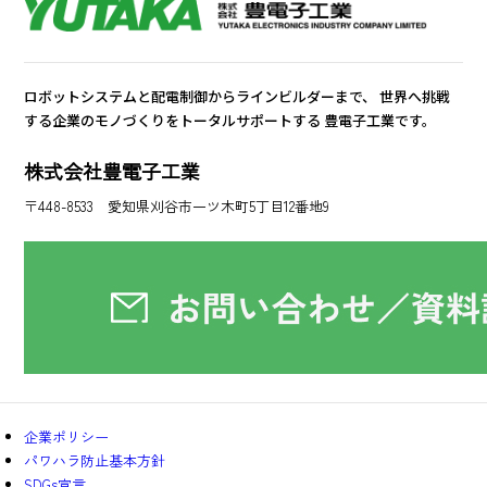
致しません。
法令等に基づき提供を求められた場合
業務委託先に開示・提供する場合
ロボットシステムと配電制御からラインビルダーまで、
世界へ挑戦
※ 当社グループ会社間では、共同利用する
する企業のモノづくりをトータルサポートする
豊電子工業です。
場合がございます。
また、業務提携等で共同利用する必要が生
株式会社豊電子工業
じた場合には、事前に必要な管理事項を明
〒448-8533 愛知県刈谷市一ツ木町5丁目12番地9
確にした上で、ご本人へ適切な手段でお知
らせいたします。
4. 個人情報の管理について
当社は、個人情報への不正アクセス、個人情報
の紛失・破壊・改ざん・漏えい等を防止並びに
是正するために、適切な安全管理措置を講じ、
継続的な改善に努めます。
企業ポリシー
パワハラ防止基本方針
また、個人情報を取扱う従業者および委託先、
SDGs宣言