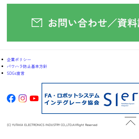
企業ポリシー
パワハラ防止基本方針
SDGs宣言
(C) YUTAKA ELECTRONICS INDUSTRY CO.,LTD.AllRight Reserved