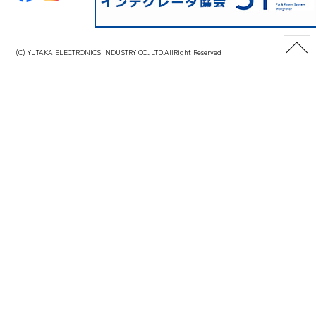
(C) YUTAKA ELECTRONICS INDUSTRY CO.,LTD.AllRight Reserved