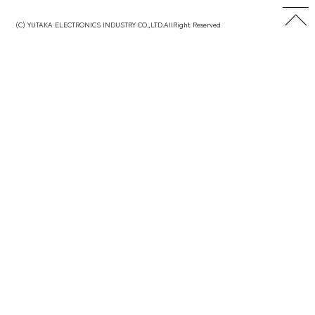
(C) YUTAKA ELECTRONICS INDUSTRY CO.,LTD.AllRight Reserved