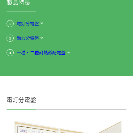
製品特長
電灯分電盤
1
動力分電盤
2
一種・二種耐熱形配電盤
3
電灯分電盤