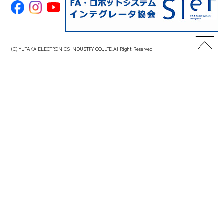
(C) YUTAKA ELECTRONICS INDUSTRY CO.,LTD.AllRight Reserved