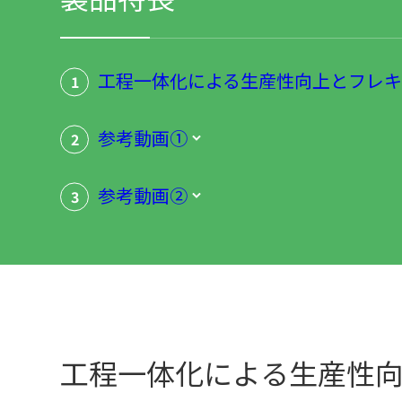
工程一体化による生産性向上とフレ
1
参考動画①
2
参考動画②
3
工程一体化による生産性