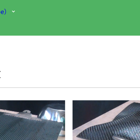
be）
徴