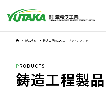
>
>
製品検索
鋳造工程製品取出ロボットシステム
P
RODUCTS
鋳造工程製品