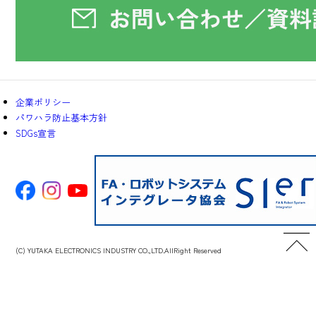
企業ポリシー
パワハラ防止基本方針
SDGs宣言
(C) YUTAKA ELECTRONICS INDUSTRY CO.,LTD.AllRight Reserved