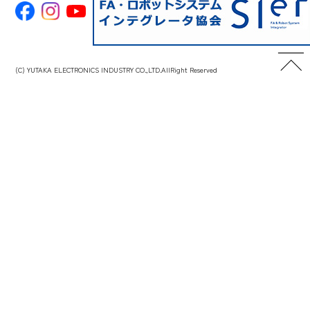
(C) YUTAKA ELECTRONICS INDUSTRY CO.,LTD.AllRight Reserved